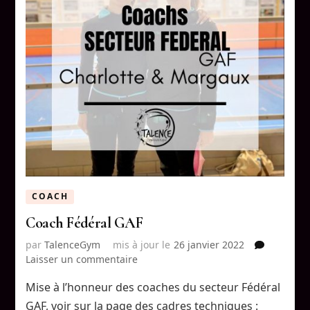
COACH
Coach Fédéral GAF
par
TalenceGym
mis à jour le
26 janvier 2022
sur
Laisser un commentaire
Coach
Mise à l’honneur des coaches du secteur Fédéral
Fédéral
GAF
GAF, voir sur la page des cadres techniques :