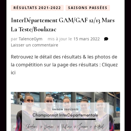
RÉSULTATS 2021-2022
SAISONS PASSÉES
InterDépartement GAM/GAF 12/13 Mars
La Teste/Boulazac
par
TalenceGym
mis à jour le
15 mars 2022
sur
Laisser un commentaire
InterDépartement
Retrouvez le détail des résultats & les photos de
GAM/GAF
12/13
la compétition sur la page des résultats : Cliquez
Mars
ici
La
Teste/Boulazac