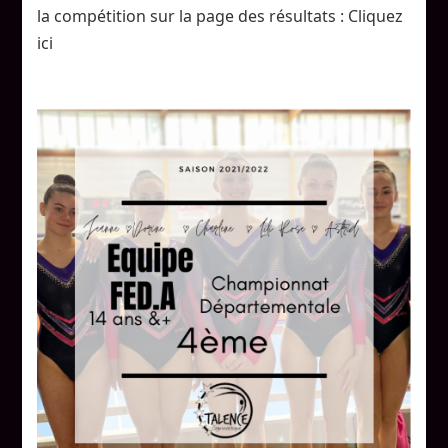
GAM/GAF
la compétition sur la page des résultats : Cliquez
22
ici
janvier
La
Teste