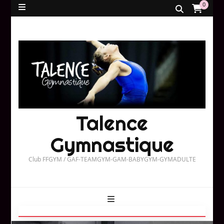
0
Talence
Gymnastique
Club FFGYM / GAF-TEAMGYM-GAM-BABYGYM-GYMADULTE