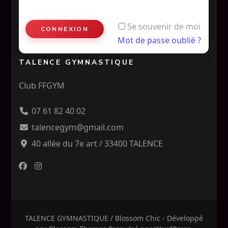
Se souvenir de moi
Mot de passe oublié ?
TALENCE GYMNASTIQUE
Club FFGYM
07 61 82 40 02
talencegym@gmail.com
40 allée du 7e art / 33400 TALENCE
TALENCE GYMNASTIQUE /
Blossom Chic - Développé