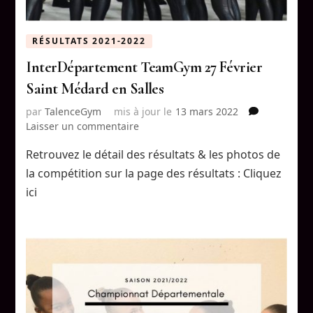
RÉSULTATS 2021-2022
InterDépartement TeamGym 27 Février
Saint Médard en Salles
par
TalenceGym
mis à jour le
13 mars 2022
sur
Laisser un commentaire
InterDépartement
Retrouvez le détail des résultats & les photos de
TeamGym
27
la compétition sur la page des résultats : Cliquez
Février
ici
Saint
Médard
en
Salles