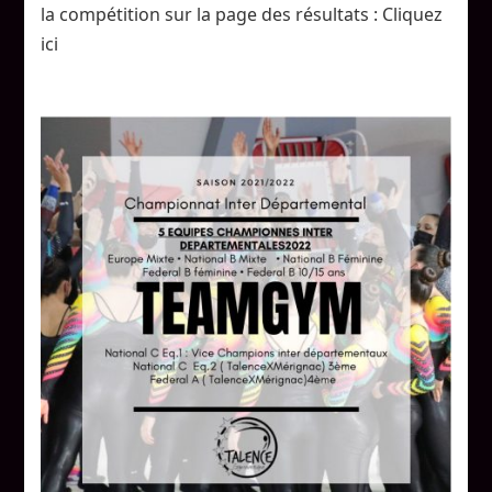
Fed
la compétition sur la page des résultats : Cliquez
A
ici
05/06
Mars
Pessac