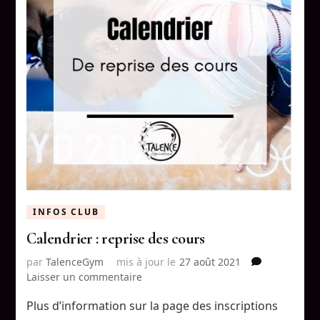
INFOS CLUB
Calendrier : reprise des cours
par
TalenceGym
mis à jour le
27 août 2021
sur
Laisser un commentaire
Calendrier
Plus d’information sur la page des inscriptions
: