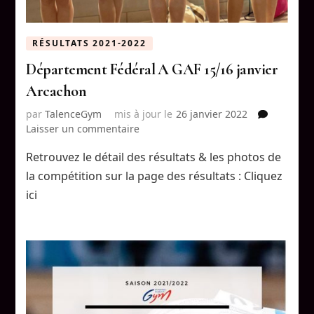
RÉSULTATS 2021-2022
Département Fédéral A GAF 15/16 janvier
Arcachon
par
TalenceGym
mis à jour le
26 janvier 2022
sur
Laisser un commentaire
Département
Retrouvez le détail des résultats & les photos de
Fédéral
A
la compétition sur la page des résultats : Cliquez
GAF
ici
15/16
janvier
Arcachon