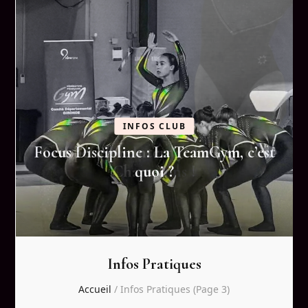
INFOS CLUB
Focus Discipline : La TeamGym, c’est
quoi ?
Infos Pratiques
Accueil
/
Infos Pratiques
(Page 3)