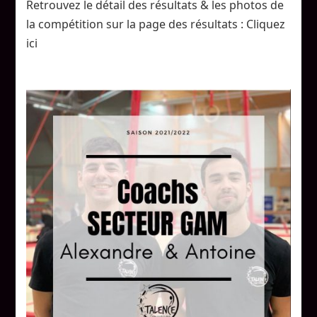
Retrouvez le détail des résultats & les photos de
Fédéral
B
la compétition sur la page des résultats : Cliquez
05/06
ici
Février
Le
Haillan