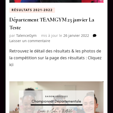
RÉSULTATS 2021-2022
Département TEAMGYM 23 janvier La
Teste
par
TalenceGym
mis à jour le
26 janvier 2022
sur
Laisser un commentaire
Département
Retrouvez le détail des résultats & les photos de
TEAMGYM
23
la compétition sur la page des résultats : Cliquez
janvier
ici
La
Teste