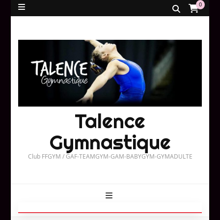
0
Talence
Gymnastique
Club FFGYM / GAF-TEAMGYM-GAM-BABYGYM-GYMADULTE