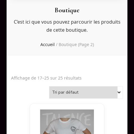
Boutique
C’est ici que vous pouvez parcourir les produits
de cette boutique.
Accueil
/
Boutique
(Page 2)
Affichage de 17–25 sur 25 résultats
Ce
produit
a