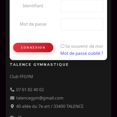
Identifiant
Mot de passe
Se souvenir de moi
Mot de passe oublié ?
TALENCE GYMNASTIQUE
Club FFGYM
07 61 82 40 02
talencegym@gmail.com
40 allée du 7e art / 33400 TALENCE