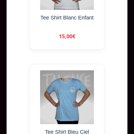
options
peuvent
Tee Shirt Blanc Enfant
être
choisies
15,00
€
sur
la
page
du
produit
Ce
produit
a
plusieurs
variations.
Les
options
peuvent
Tee Shirt Bleu Ciel