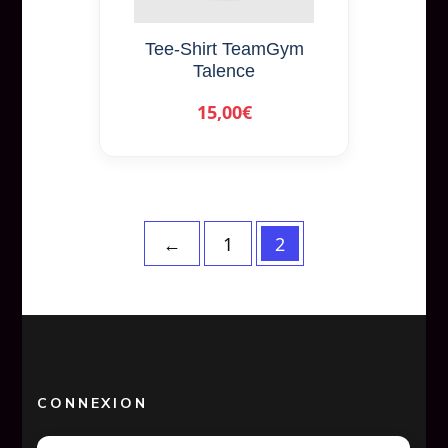
options
peuvent
Tee-Shirt TeamGym
être
Talence
choisies
15,00
€
sur
la
page
du
produit
←
1
2
CONNEXION