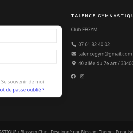
TALENCE GYMNASTIQ
Club FFGYM
07 61 82 40 02
talencegym@gmail.com
40 allée du 7e art / 334
Se souvenir de moi
ot de passe oublié ?
ASTIQUE /
Blossom Chic - Développé par
Blossom Themes
.Propuls