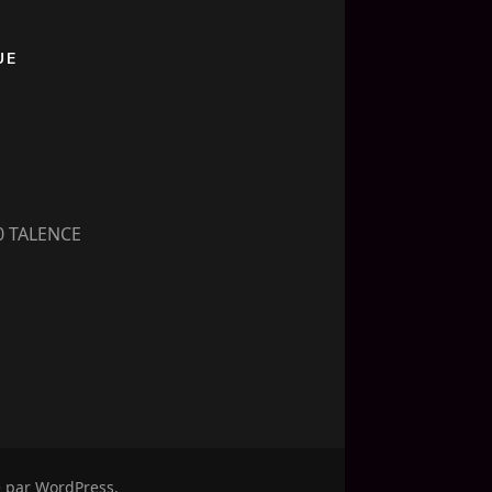
UE
00 TALENCE
é par
WordPress
.