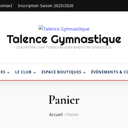
ontact
Inscription Saison 2025/2026
Talence Gymnastique
Club FFGYM / GAF-TEAMGYM-GAM-BABYGYM-GYMADULTE
UES
LE CLUB
ESPACE BOUTIQUES
ÉVÉNEMENTS & C
Panier
Accueil
/
Panier