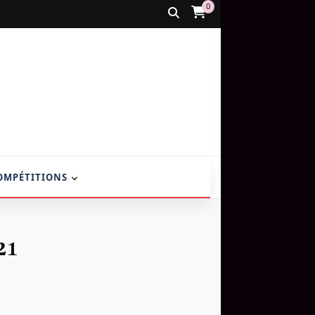
0
OMPÉTITIONS
21