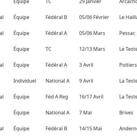
Équipe
TC
29 Janvier
Arcach
al
Équipe
Fédéral B
05/06 Février
Le Hail
al
Équipe
Fédéral A
05/06 Mars
Pessac
Équipe
TC
12/13 Mars
Le Test
al
Équipe
Fédéral A
3 Avril
Poitiers
Individuel
National A
9 Avril
La Test
al
Équipe
Féd A Reg
16/17 Avril
La Test
Équipe
National A
7 Mai
Brives
al
Équipe
Fédéral B
14/15 Mai
Andern