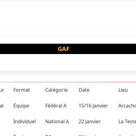
GAF
ur
Format
Catégorie
Date
Lieu
al
Équipe
Fédéral A
15/16 Janvier
Arcach
Individuel
National A
22 Janvier
La Test