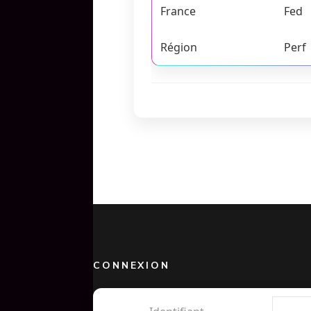
France
Fed
Région
Perf
CONNEXION