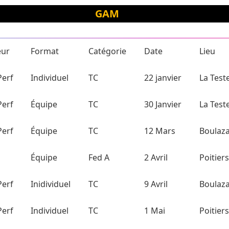
GAM
eur
Format
Catégorie
Date
Lieu
Perf
Individuel
TC
22 janvier
La Test
Perf
Équipe
TC
30 Janvier
La Test
Perf
Équipe
TC
12 Mars
Boulaz
Équipe
Fed A
2 Avril
Poitiers
Perf
Inidividuel
TC
9 Avril
Boulaz
Perf
Individuel
TC
1 Mai
Poitiers