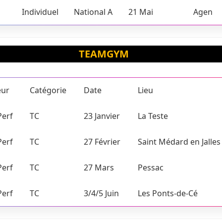
Individuel
National A
21 Mai
Agen
TEAMGYM
eur
Catégorie
Date
Lieu
Perf
TC
23 Janvier
La Teste
Perf
TC
27 Février
Saint Médard en Jalles
Perf
TC
27 Mars
Pessac
Perf
TC
3/4/5 Juin
Les Ponts-de-Cé