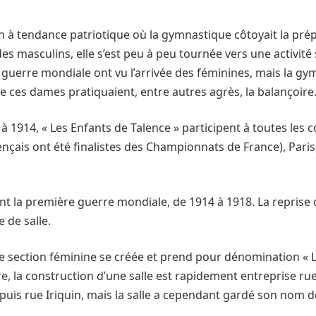
n à tendance patriotique où la gymnastique côtoyait la prépa
s masculins, elle s’est peu à peu tournée vers une activité 
uerre mondiale ont vu l’arrivée des féminines, mais la gym
 ces dames pratiquaient, entre autres agrès, la balançoire
à 1914, « Les Enfants de Talence » participent à toutes les 
nçais ont été finalistes des Championnats de France), Paris
t la première guerre mondiale, de 1914 à 1918. La reprise d’
 de salle.
ne section féminine se créée et prend pour dénomination « Le
e, la construction d’une salle est rapidement entreprise rue 
is rue Iriquin, mais la salle a cependant gardé son nom de « 