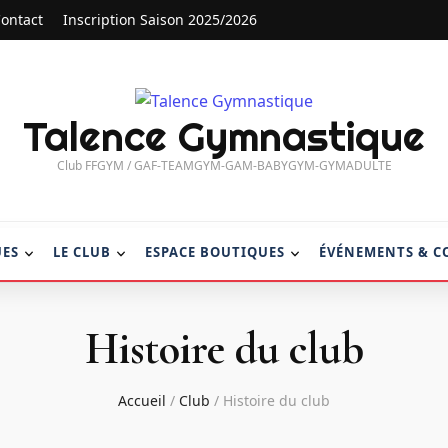
ontact
Inscription Saison 2025/2026
Talence Gymnastique
Club FFGYM / GAF-TEAMGYM-GAM-BABYGYM-GYMADULTE
UES
LE CLUB
ESPACE BOUTIQUES
ÉVÉNEMENTS & C
Histoire du club
Accueil
/
Club
/
Histoire du club