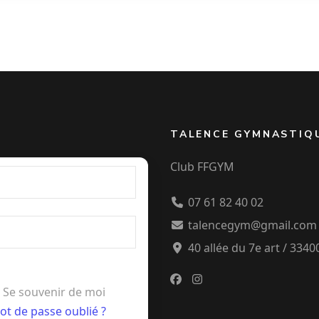
TALENCE GYMNASTIQ
Club FFGYM
07 61 82 40 02
talencegym@gmail.com
40 allée du 7e art / 334
Se souvenir de moi
ot de passe oublié ?