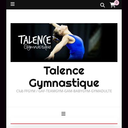
0
Talence
Gymnastique
Club FFGYM / GAF-TEAMGYM-GAM-BABYGYM-GYMADULTE