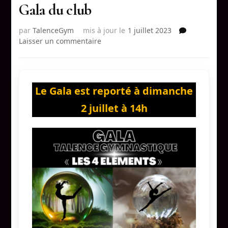
Gala du club
par
TalenceGym
mis à jour le
1 juillet 2023
sur
Laisser un commentaire
Gala
du
club
Le Gala est reporté à dimanche
2 juillet à 14h