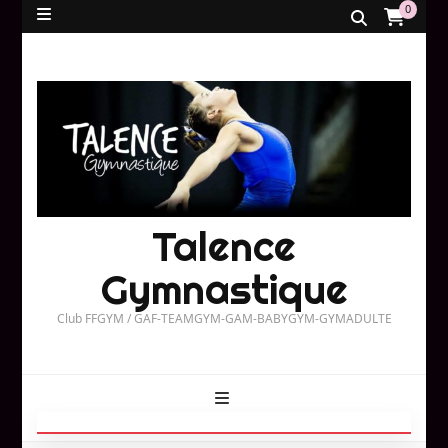
0
Talence
Gymnastique
Club FFGYM / GAF-TEAMGYM-GAM-BABYGYM-GYMADULTE