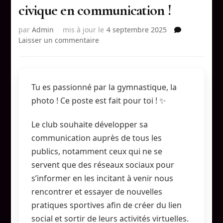
civique en communication !
par
Admin
mis à jour le
4 septembre 2025
sur
Laisser un commentaire
📣
On
recherche
notre
Tu es passionné par la gymnastique, la
service
photo ! Ce poste est fait pour toi ! ✨
civique
en
communication
Le club souhaite développer sa
!
communication auprès de tous les
publics, notamment ceux qui ne se
servent que des réseaux sociaux pour
s’informer en les incitant à venir nous
rencontrer et essayer de nouvelles
pratiques sportives afin de créer du lien
social et sortir de leurs activités virtuelles.