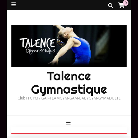
0
Talence
Gymnastique
Club FFGYM / GAF-TEAMGYM-GAM-BABYGYM-GYMADULTE