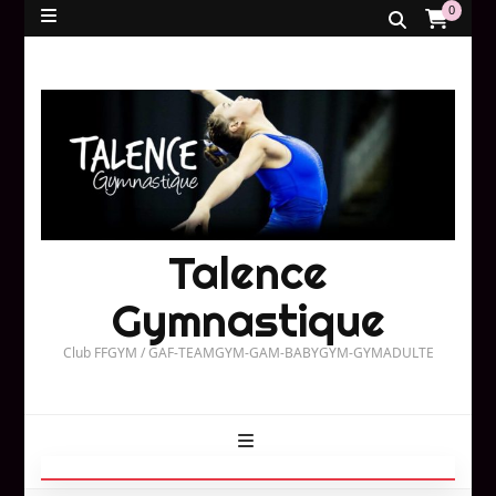
0
Talence
Gymnastique
Club FFGYM / GAF-TEAMGYM-GAM-BABYGYM-GYMADULTE