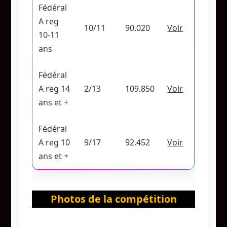
Fédéral
A reg
10/11
90.020
Voir
10-11
ans
Fédéral
A reg 14
2/13
109.850
Voir
ans et +
Fédéral
A reg 10
9/17
92.452
Voir
ans et +
Photos de la compétition