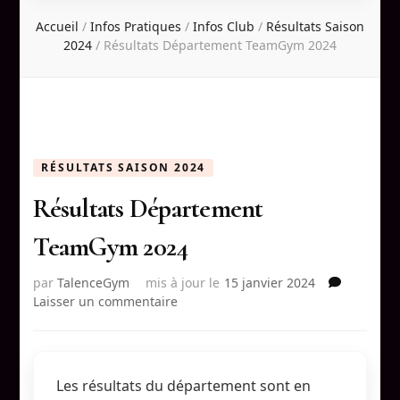
Accueil
/
Infos Pratiques
/
Infos Club
/
Résultats Saison
2024
/
Résultats Département TeamGym 2024
RÉSULTATS SAISON 2024
Résultats Département
TeamGym 2024
par
TalenceGym
mis à jour le
15 janvier 2024
sur
Laisser un commentaire
Résultats
Département
TeamGym
2024
Les résultats du département sont en