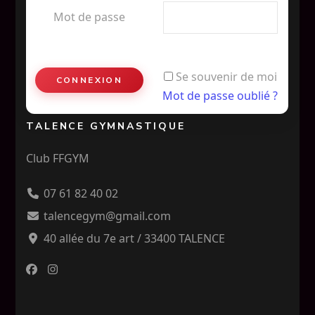
Mot de passe
Se souvenir de moi
Mot de passe oublié ?
TALENCE GYMNASTIQUE
Club FFGYM
07 61 82 40 02
talencegym@gmail.com
40 allée du 7e art / 33400 TALENCE