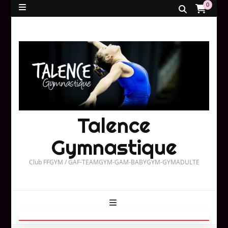
0
Talence
Gymnastique
Club FFGYM / GAF-TEAMGYM-GAM-BABYGYM-GYMADULTE