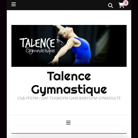
0
Talence
Gymnastique
Club FFGYM / GAF-TEAMGYM-GAM-BABYGYM-GYMADULTE