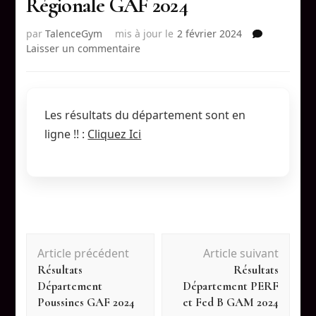
Régionale GAF 2024
par
TalenceGym
mis à jour le
2 février 2024
sur
Laisser un commentaire
Résultats
Département
Fed
A
Les résultats du département sont en
Régionale
ligne !! :
Cliquez Ici
GAF
2024
Navigation
Article précédent
Article suivant
Résultats
Résultats
d'article
Département
Département PERF
Poussines GAF 2024
et Fed B GAM 2024