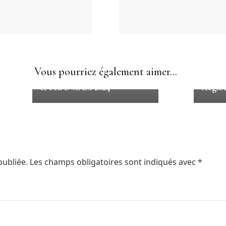
Résultats Saison 2024
Résult
Vous pourriez également aimer...
Résultats Département PERF
Résult
et Fed B GAM 2024
Régio
publiée.
Les champs obligatoires sont indiqués avec
*