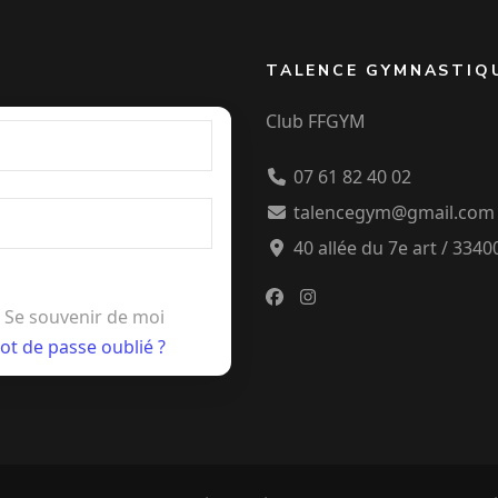
TALENCE GYMNASTIQ
Club FFGYM
07 61 82 40 02
talencegym@gmail.com
40 allée du 7e art / 334
Se souvenir de moi
ot de passe oublié ?