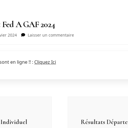
t Fed A GAF 2024
sur
vier 2024
Laisser un commentaire
Résultats
Département
Fed
A
ont en ligne !! :
Cliquez Ici
GAF
2024
Individuel
Résultats Départ