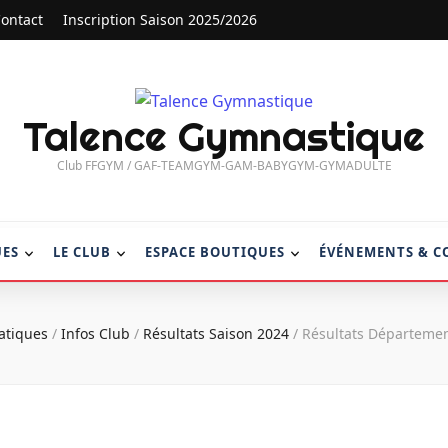
ontact
Inscription Saison 2025/2026
Talence Gymnastique
Club FFGYM / GAF-TEAMGYM-GAM-BABYGYM-GYMADULTE
UES
LE CLUB
ESPACE BOUTIQUES
ÉVÉNEMENTS & C
ratiques
/
Infos Club
/
Résultats Saison 2024
/
Résultats Départemen