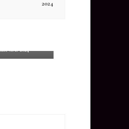
2024
ats Saison 2024
ats Département Fed A
nale GAF 2024