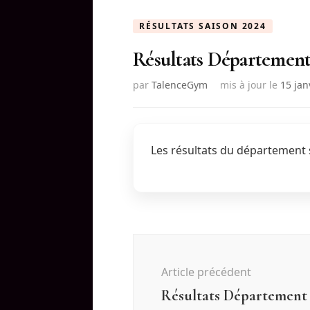
RÉSULTATS SAISON 2024
Résultats Départemen
par
TalenceGym
mis à jour le
15 jan
Les résultats du département s
Navigation
d'article
Article précédent
Résultats Département 