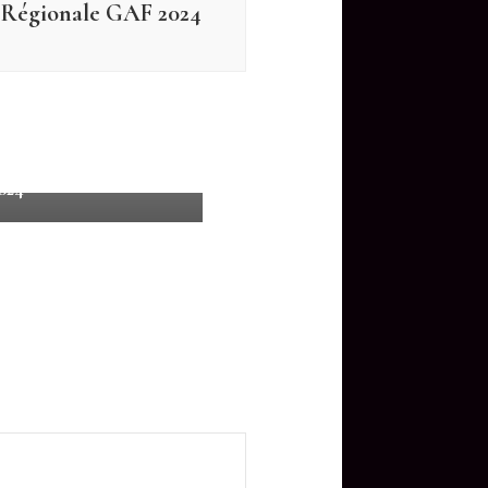
Régionale GAF 2024
ats Saison 2024
ats Département Fed A
024