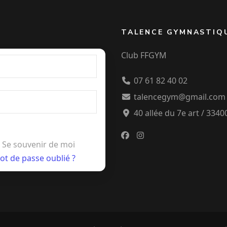
TALENCE GYMNASTIQ
Club FFGYM
07 61 82 40 02
talencegym@gmail.com
40 allée du 7e art / 334
Se souvenir de moi
ot de passe oublié ?