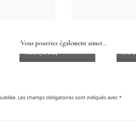
Résultats Saison 2024
Résult
Vous pourriez également aimer...
Résultats Département
Résult
TeamGym 2024
GAF 2
publiée.
Les champs obligatoires sont indiqués avec
*