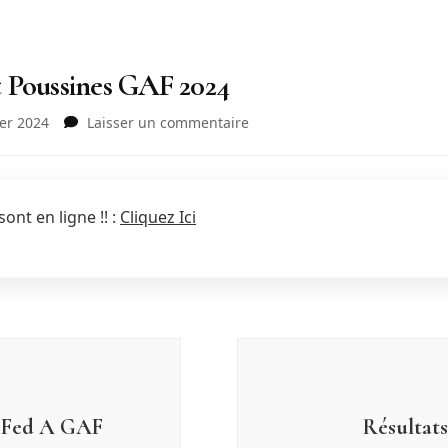
 Poussines GAF 2024
sur
ier 2024
Laisser un commentaire
Résultats
Département
Poussines
GAF
ont en ligne !! :
Cliquez Ici
2024
t Fed A GAF
Résultat