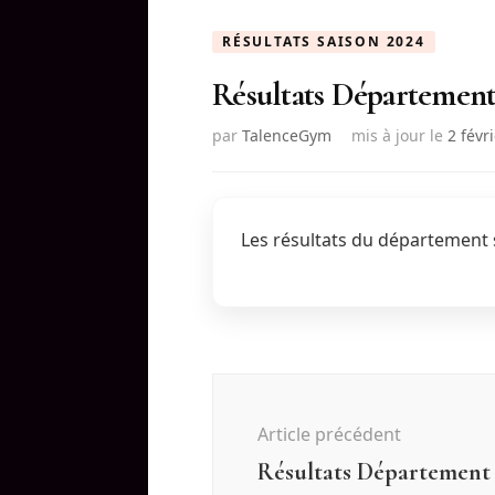
RÉSULTATS SAISON 2024
Résultats Département
par
TalenceGym
mis à jour le
2 févr
Les résultats du département s
Navigation
d'article
Article précédent
Résultats Départemen