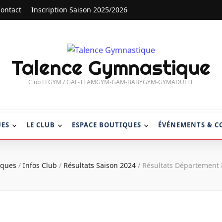
ontact
Inscription Saison 2025/2026
Talence Gymnastique
Club FFGYM / GAF-TEAMGYM-GAM-BABYGYM-GYMADULTE
UES
LE CLUB
ESPACE BOUTIQUES
ÉVÉNEMENTS & C
tiques
/
Infos Club
/
Résultats Saison 2024
/
Résultats Département 